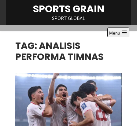
Skip
SPORTS GRAIN
to
content
SPORT GLOBAL
Menu
Open
TAG:
ANALISIS
the
main
menu
PERFORMA TIMNAS