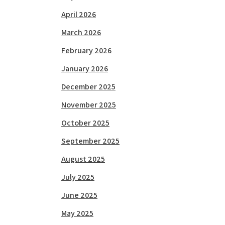
April 2026
March 2026
February 2026
January 2026
December 2025
November 2025
October 2025
September 2025
August 2025
July 2025
June 2025
May 2025