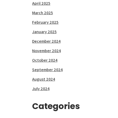
April 2025
March 2025
February 2025
January 2025
December 2024
November 2024
October 2024
September 2024
August 2024
July 2024
Categories