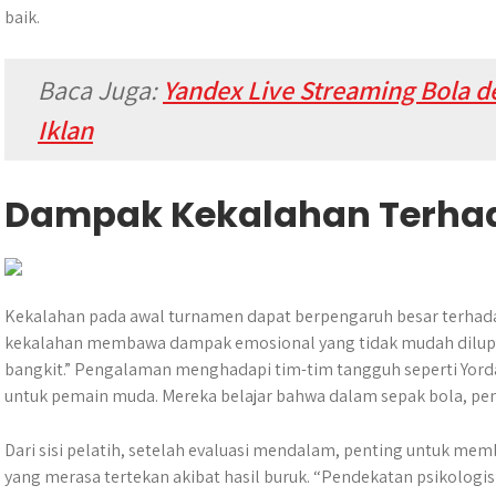
baik.
Baca Juga:
Yandex Live Streaming Bola d
Iklan
Dampak Kekalahan Terha
Kekalahan pada awal turnamen dapat berpengaruh besar terhad
kekalahan membawa dampak emosional yang tidak mudah dilupaka
bangkit.” Pengalaman menghadapi tim-tim tangguh seperti Yord
untuk pemain muda. Mereka belajar bahwa dalam sepak bola, pen
Dari sisi pelatih, setelah evaluasi mendalam, penting untuk m
yang merasa tertekan akibat hasil buruk. “Pendekatan psikologi