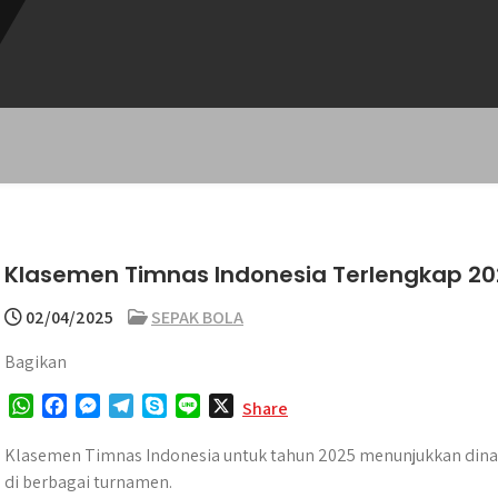
Klasemen Timnas Indonesia Terlengkap 2
02/04/2025
SEPAK BOLA
Bagikan
W
F
M
T
S
L
X
Share
h
a
e
e
k
i
a
c
s
l
y
n
Klasemen Timnas Indonesia untuk tahun 2025 menunjukkan dinam
t
e
s
e
p
e
di berbagai turnamen.