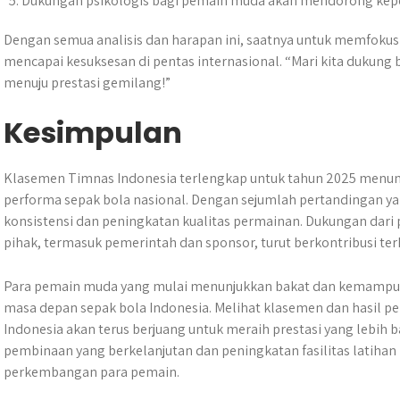
Dukungan psikologis bagi pemain muda akan mendorong keper
Dengan semua analisis dan harapan ini, saatnya untuk memfoku
mencapai kesuksesan di pentas internasional. “Mari kita dukung
menuju prestasi gemilang!”
Kesimpulan
Klasemen Timnas Indonesia terlengkap untuk tahun 2025 menun
performa sepak bola nasional. Dengan sejumlah pertandingan yan
konsistensi dan peningkatan kualitas permainan. Dukungan dari
pihak, termasuk pemerintah dan sponsor, turut berkontribusi te
Para pemain muda yang mulai menunjukkan bakat dan kemampua
masa depan sepak bola Indonesia. Melihat klasemen dan hasil p
Indonesia akan terus berjuang untuk meraih prestasi yang lebih 
pembinaan yang berkelanjutan dan peningkatan fasilitas latiha
perkembangan para pemain.