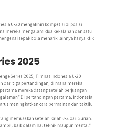
esia U-20 mengakhiri kompetisi di posisi
mana mereka mengalami dua kekalahan dan satu
mengenai sepak bola menarik lainnya hanya klik
ries 2025
enge Series 2025, Timnas Indonesia U-20
in dari tiga pertandingan, di mana mereka
pertama mereka datang setelah perjuangan
galaman.” Di pertandingan pertama, Indonesia
harus meningkatkan cara permainan dan taktik.
rang memuaskan setelah kalah 0-2 dari Suriah.
iambil, baik dalam hal teknik maupun mental.”