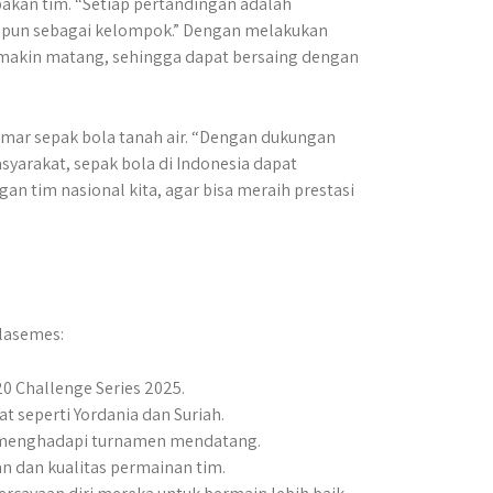
kan tim. “Setiap pertandingan adalah
aupun sebagai kelompok.” Dengan melakukan
semakin matang, sehingga dapat bersaing dengan
emar sepak bola tanah air. “Dengan dukungan
yarakat, sepak bola di Indonesia dapat
gan tim nasional kita, agar bisa meraih prestasi
Klasemes:
0 Challenge Series 2025.
t seperti Yordania dan Suriah.
 menghadapi turnamen mendatang.
n dan kualitas permainan tim.