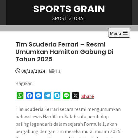
Skip
SPORTS GRAIN
to
content
SPORT GLOBAL
Menu
Open
Tim Scuderia Ferrari – Resmi
the
main
Umumkan Hamilton Gabung Di
menu
Tahun 2025
08/18/2024
F1
Bagikan
W
F
M
T
S
L
X
Share
h
a
e
e
k
i
a
c
s
l
y
n
Tim Scuderia Ferrari
secara resmi mengumumkan
t
e
s
e
p
e
bahwa Lewis Hamilton. Salah satu pembalap
s
b
e
g
e
paling legendaris dalam sejarah Formula 1, akan
A
o
n
r
bergabung dengan tim mereka mulai musim 2025.
p
o
g
a