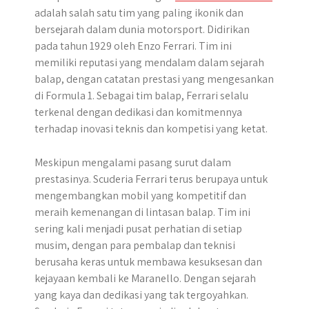
adalah salah satu tim yang paling ikonik dan
bersejarah dalam dunia motorsport. Didirikan
pada tahun 1929 oleh Enzo Ferrari. Tim ini
memiliki reputasi yang mendalam dalam sejarah
balap, dengan catatan prestasi yang mengesankan
di Formula 1. Sebagai tim balap, Ferrari selalu
terkenal dengan dedikasi dan komitmennya
terhadap inovasi teknis dan kompetisi yang ketat.
Meskipun mengalami pasang surut dalam
prestasinya. Scuderia Ferrari terus berupaya untuk
mengembangkan mobil yang kompetitif dan
meraih kemenangan di lintasan balap. Tim ini
sering kali menjadi pusat perhatian di setiap
musim, dengan para pembalap dan teknisi
berusaha keras untuk membawa kesuksesan dan
kejayaan kembali ke Maranello. Dengan sejarah
yang kaya dan dedikasi yang tak tergoyahkan.