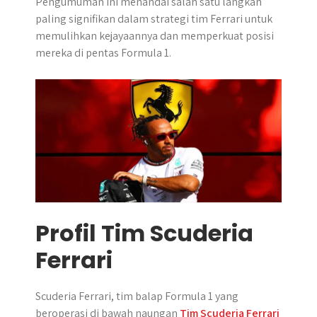
Pengumuman ini menandai salah satu langkah
p
k
e
m
paling signifikan dalam strategi tim Ferrari untuk
r
memulihkan kejayaannya dan memperkuat posisi
mereka di pentas Formula 1.
Profil Tim Scuderia
Ferrari
Scuderia Ferrari, tim balap Formula 1 yang
beroperasi di bawah naungan
Tim Scuderia Ferrari