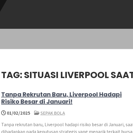
TAG:
SITUASI LIVERPOOL SAAT
Tanpa Rekrutan Baru, Liverpool Hadapi
Risiko Besar di Januari!
01/02/2025
SEPAK BOLA
Tanpa rekrutan baru, Liverpool hadapi risiko besar di Januari, saat
dihadapkan pada keputusan strategis yang menarik terkait bursa