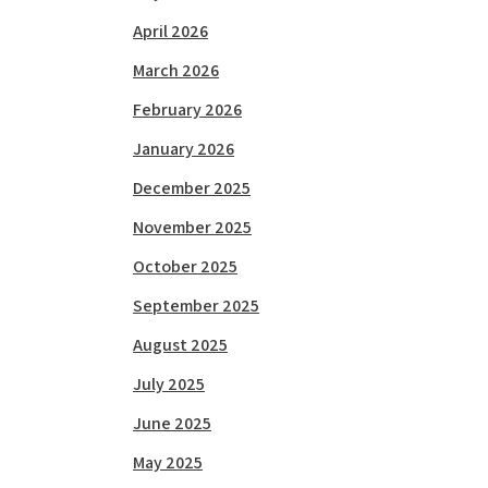
April 2026
March 2026
February 2026
January 2026
December 2025
November 2025
October 2025
September 2025
August 2025
July 2025
June 2025
May 2025