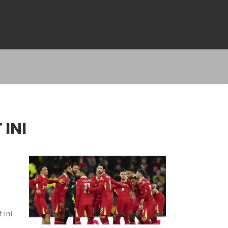
 INI
 ini