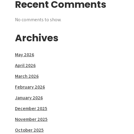
Recent Comments
No comments to show.
Archives
May 2026
April 2026
March 2026
February 2026
January 2026
December 2025
November 2025
October 2025