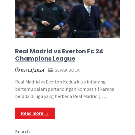
Real Madrid vs Everton Fc 24
Champions League
08/13/2024
SEPAK BOLA
Real Madrid vs Everton Kedua klub ini jarang
bertemu dalam pertandingan kompetitif karena
berada di liga yang berbeda Real Madrid […]
Read more →
Search