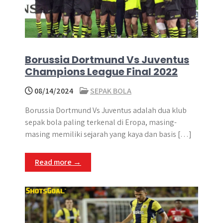
Borussia Dortmund Vs Juventus
Champions League Final 2022
08/14/2024
SEPAK BOLA
Borussia Dortmund Vs Juventus adalah dua klub
sepak bola paling terkenal di Eropa, masing-
masing memiliki sejarah yang kaya dan basis […]
Read more →