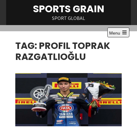
Skip
SPORTS GRAIN
to
content
SPORT GLOBAL
Menu
Open
TAG:
PROFIL TOPRAK
the
main
menu
RAZGATLIOĞLU