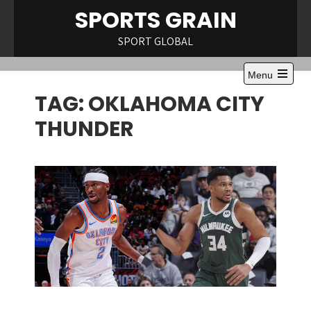
Skip
SPORTS GRAIN
to
content
SPORT GLOBAL
Menu
Open
TAG:
OKLAHOMA CITY
the
main
menu
THUNDER