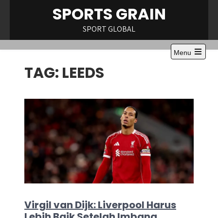
Skip
SPORTS GRAIN
to
content
SPORT GLOBAL
Menu
Open
TAG:
LEEDS
the
main
menu
Virgil van Dijk: Liverpool Harus
Lebih Baik Setelah Imbang