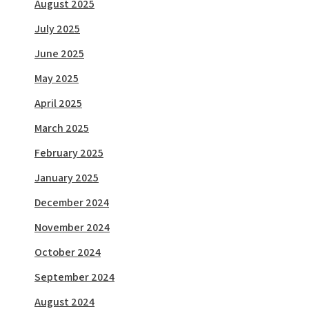
August 2025
July 2025
June 2025
May 2025
April 2025
March 2025
February 2025
January 2025
December 2024
November 2024
October 2024
September 2024
August 2024