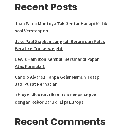
Recent Posts
Juan Pablo Montoya Tak Gentar Hadapi Kritik
soal Verstappen
Jake Paul Siapkan Langkah Berani dari Kelas
Berat ke Cruiserweight
Lewis Hamilton Kembali Bersinar di Papan
Atas Formula 1
Canelo Alvarez Tanpa Gelar Namun Tetap
Jadi Pusat Perhatian
Thiago Silva Buktikan Usia Hanya Angka
dengan Rekor Baru di Liga Europa
Recent Comments