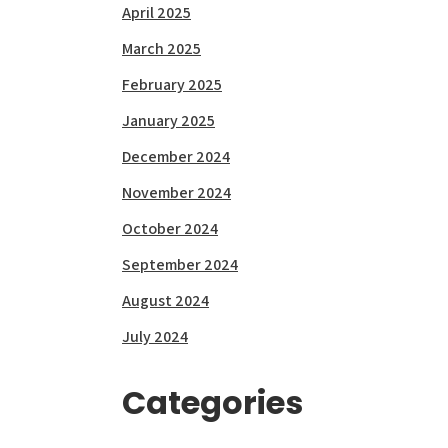
April 2025
March 2025
February 2025
January 2025
December 2024
November 2024
October 2024
September 2024
August 2024
July 2024
Categories