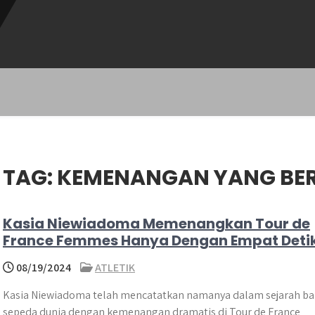
TAG:
KEMENANGAN YANG BE
Kasia Niewiadoma Memenangkan Tour de
France Femmes Hanya Dengan Empat Deti
08/19/2024
ATLETIK
Kasia Niewiadoma telah mencatatkan namanya dalam sejarah ba
sepeda dunia dengan kemenangan dramatis di Tour de France