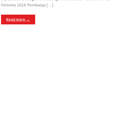
Femmes 2024. Pembalap […]
Read more →