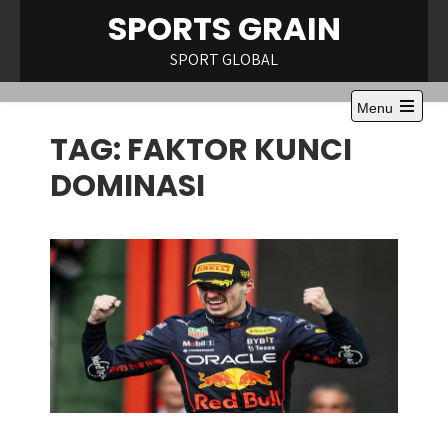
Skip
SPORTS GRAIN
to
content
SPORT GLOBAL
Menu
Open
TAG:
FAKTOR KUNCI
the
main
menu
DOMINASI