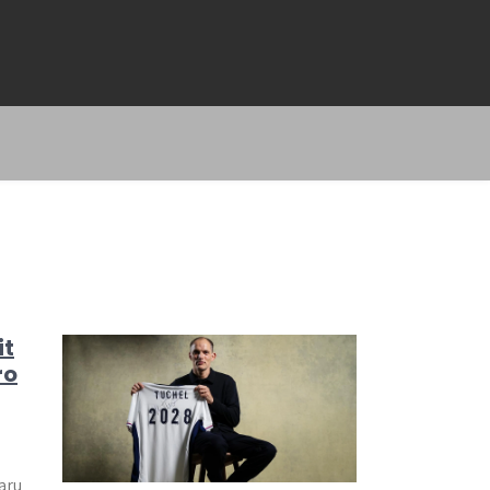
it
ro
aru