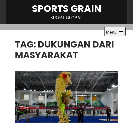
Skip
SPORTS GRAIN
to
content
SPORT GLOBAL
Menu
Open
TAG:
DUKUNGAN DARI
the
main
menu
MASYARAKAT