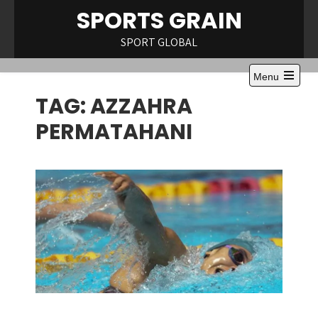
Skip
SPORTS GRAIN
to
content
SPORT GLOBAL
Menu
Open
TAG:
AZZAHRA
the
main
menu
PERMATAHANI