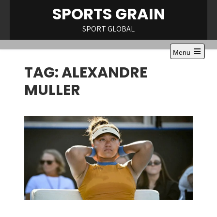
Skip
SPORTS GRAIN
to
content
SPORT GLOBAL
Menu
Open
TAG:
ALEXANDRE
the
main
menu
MULLER