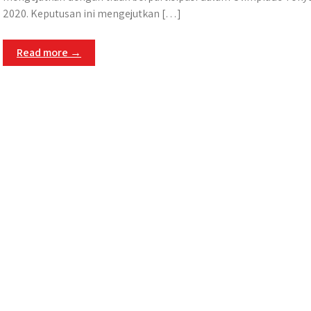
2020. Keputusan ini mengejutkan […]
Read more →