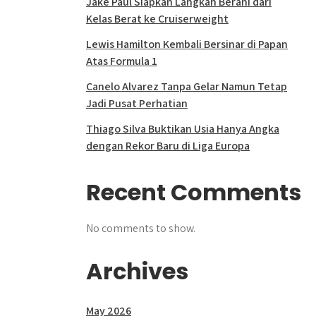
Jake Paul Siapkan Langkah Berani dari
Kelas Berat ke Cruiserweight
Lewis Hamilton Kembali Bersinar di Papan
Atas Formula 1
Canelo Alvarez Tanpa Gelar Namun Tetap
Jadi Pusat Perhatian
Thiago Silva Buktikan Usia Hanya Angka
dengan Rekor Baru di Liga Europa
Recent Comments
No comments to show.
Archives
May 2026