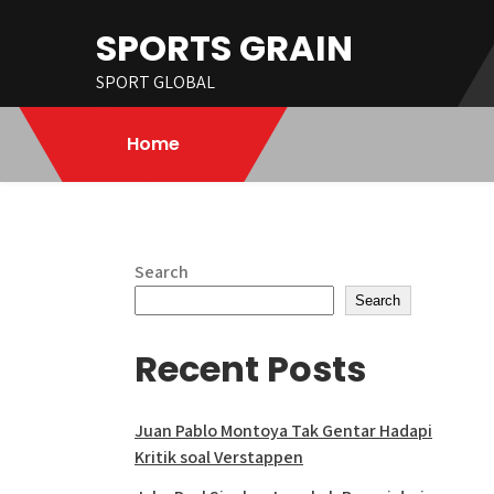
Skip
SPORTS GRAIN
to
content
SPORT GLOBAL
Home
Search
Search
Recent Posts
Juan Pablo Montoya Tak Gentar Hadapi
Kritik soal Verstappen