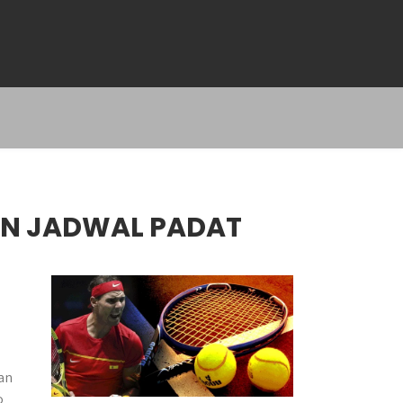
N JADWAL PADAT
an
o