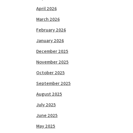
April 2026
March 2026
February 2026
January 2026
December 2025
November 2025
October 2025
September 2025
August 2025
July 2025
June 2025
May 2025