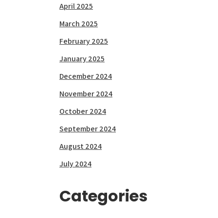
April 2025
March 2025
February 2025
January 2025
December 2024
November 2024
October 2024
September 2024
August 2024
July 2024
Categories