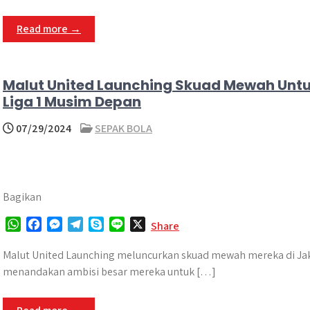
s
b
e
g
e
A
o
n
r
Read more →
p
o
g
a
p
k
e
m
r
Malut United Launching Skuad Mewah Unt
Liga 1 Musim Depan
07/29/2024
SEPAK BOLA
Bagikan
W
F
M
T
S
L
X
Share
h
a
e
e
k
i
a
c
s
l
y
n
Malut United Launching meluncurkan skuad mewah mereka di Ja
t
e
s
e
p
e
menandakan ambisi besar mereka untuk […]
s
b
e
g
e
A
o
n
r