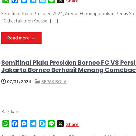
Share
h
a
e
e
k
i
a
c
s
l
y
n
Semifinal Piala Presiden 2024, Arema FC mengalahkan Persis So
t
e
s
e
p
e
FC dicetak oleh Youssef […]
s
b
e
g
e
A
o
n
r
Read more →
p
o
g
a
p
k
e
m
r
Semifinal Piala Presiden Borneo FC VS Persi
Jakarta Borneo Berhasil Menang Comeba
07/31/2024
SEPAK BOLA
Bagikan
W
F
M
T
S
L
X
Share
h
a
e
e
k
i