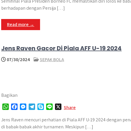
a
c
s
l
y
n
Semifinal Piala Presiden Borneo FC memastikan diri lolos ke bab
t
e
s
e
p
e
berhadapan dengan Persija […]
s
b
e
g
e
A
o
n
r
Read more →
p
o
g
a
p
k
e
m
r
Jens Raven Gacor Di Piala AFF U-19 2024
07/30/2024
SEPAK BOLA
Bagikan
W
F
M
T
S
L
X
Share
h
a
e
e
k
i
a
c
s
l
y
n
Jens Raven mencuri perhatian di Piala AFF U-19 2024 dengan p
t
e
s
e
p
e
di babak-babak akhir turnamen. Meskipun […]