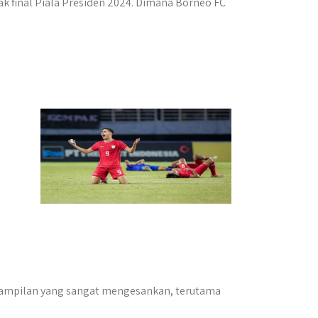
ak final Piala Presiden 2024. Dimana Borneo FC
enampilan yang sangat mengesankan, terutama