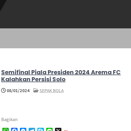
Semifinal Piala Presiden 2024 Arema FC
Kalahkan Persisi Solo
08/01/2024
SEPAK BOLA
Bagikan
W
F
M
T
S
L
X