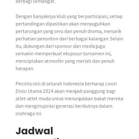
berbagi semangat.
Dengan banyaknya klub yang berpartisipasi, setiap
pertandingan dipastikan akan menyuguhkan
pertarungan yang seru dan penuh drama, menarik
perhatian penonton dari berbagai kalangan. Selain
itu, dukungan dari sponsor dan media juga
semakin memperkuat eksposur turnamen ini,
menciptakan atmosfer yang meriah dan penuh
harapan.
Pecinta voli di seluruh Indonesia berharap Livoli
Divisi Utama 2024 akan menjadi panggung bagi
atlet-atlet muda untuk menunjukkan bakat mereka
dan menginspirasi generasi berikutnya dalam
olahraga ini.
Jadwal