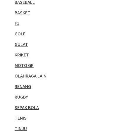
BASEBALL
BASKET
F1
GOLF
GULAT
KRIKET
MOTO GP
OLAHRAGA LAIN
RENANG
RUGBY
SEPAK BOLA
TENIS
TINJU