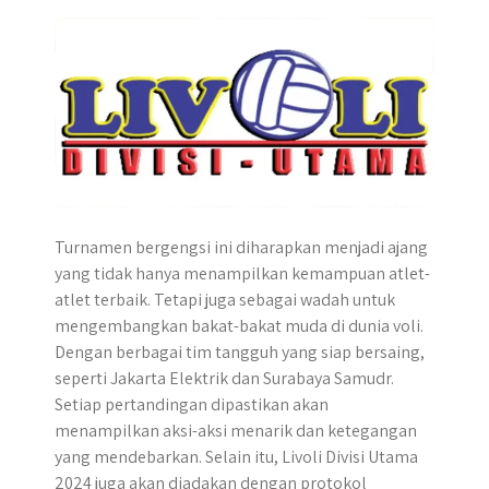
p
k
e
m
r
Turnamen bergengsi ini diharapkan menjadi ajang
yang tidak hanya menampilkan kemampuan atlet-
atlet terbaik. Tetapi juga sebagai wadah untuk
mengembangkan bakat-bakat muda di dunia voli.
Dengan berbagai tim tangguh yang siap bersaing,
seperti Jakarta Elektrik dan Surabaya Samudr.
Setiap pertandingan dipastikan akan
menampilkan aksi-aksi menarik dan ketegangan
yang mendebarkan. Selain itu, Livoli Divisi Utama
2024 juga akan diadakan dengan protokol