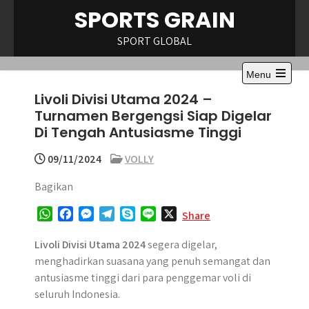
Skip
SPORTS GRAIN
to
content
SPORT GLOBAL
Menu
Open
Livoli Divisi Utama 2024 –
the
main
Turnamen Bergengsi Siap Digelar
menu
Di Tengah Antusiasme Tinggi
09/11/2024
VOLLY
Bagikan
W
F
M
T
S
L
X
Share
h
a
e
e
k
i
a
c
s
l
y
n
Livoli Divisi Utama 2024
segera digelar,
t
e
s
e
p
e
menghadirkan suasana yang penuh semangat dan
s
b
e
g
e
antusiasme tinggi dari para penggemar voli di
A
o
n
r
seluruh Indonesia.
p
o
g
a