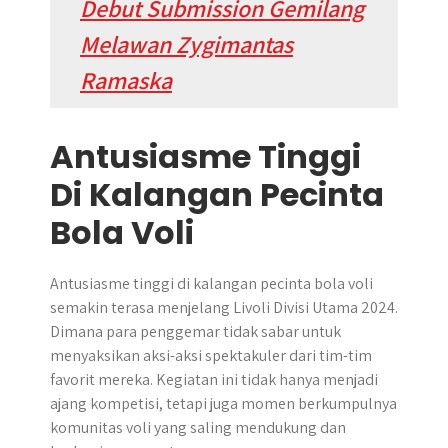
Debut Submission Gemilang
Melawan Zygimantas
Ramaska
Antusiasme Tinggi
Di Kalangan Pecinta
Bola Voli
Antusiasme tinggi di kalangan pecinta bola voli
semakin terasa menjelang Livoli Divisi Utama 2024.
Dimana para penggemar tidak sabar untuk
menyaksikan aksi-aksi spektakuler dari tim-tim
favorit mereka. Kegiatan ini tidak hanya menjadi
ajang kompetisi, tetapi juga momen berkumpulnya
komunitas voli yang saling mendukung dan