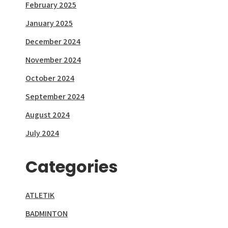
February 2025
January 2025
December 2024
November 2024
October 2024
September 2024
August 2024
July 2024
Categories
ATLETIK
BADMINTON