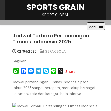
Skip
SPORTS GRAIN
to
content
SPORT GLOBAL
Menu
Open
Jadwal Terbaru Pertandingan
the
main
Timnas Indonesia 2025
menu
02/04/2025
SEPAK BOLA
Bagikan
W
F
M
T
S
L
X
Share
h
a
e
e
k
i
a
c
s
l
y
n
Jadwal pertandingan Timnas Indonesia pada
t
e
s
e
p
e
tahun 2025 sangat beragam, mencakup berbagai
s
b
e
g
e
kelompok usia dan kategori bola lainnya. ​
A
o
n
r
p
o
g
a
p
k
e
m